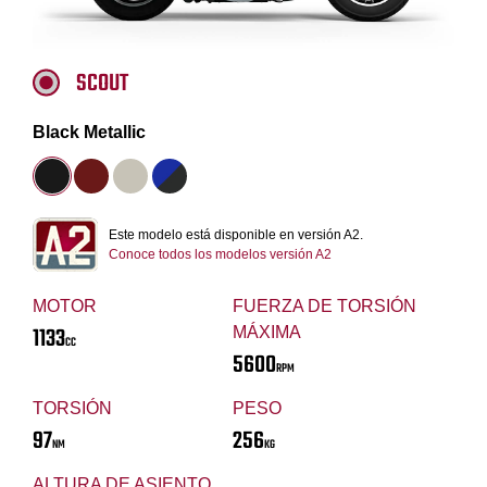
SCOUT
Black Metallic
Este modelo está disponible en versión A2.
Conoce todos los modelos versión A2
MOTOR
FUERZA DE TORSIÓN
1133
MÁXIMA
CC
5600
RPM
TORSIÓN
PESO
97
256
NM
KG
ALTURA DE ASIENTO