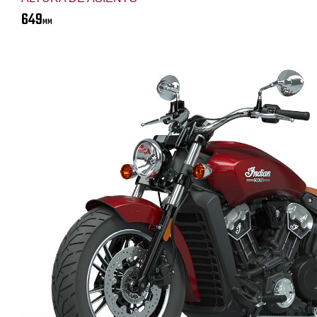
649
MM