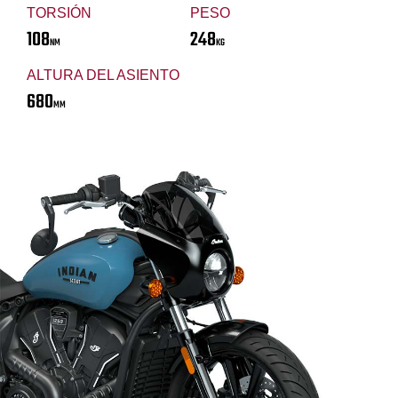
TORSIÓN
PESO
108
248
NM
KG
ALTURA DEL ASIENTO
680
MM