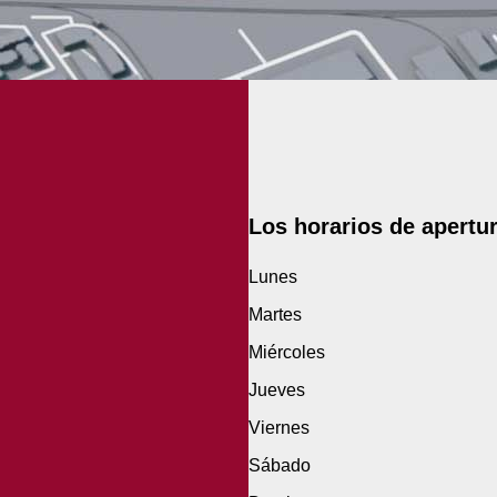
Los horarios de apertu
Lunes
Martes
Miércoles
Jueves
Viernes
Sábado