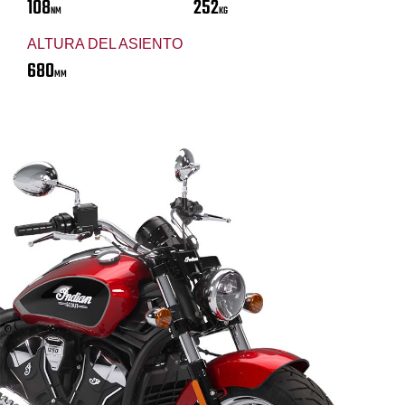
108
252
NM
KG
ALTURA DEL ASIENTO
680
MM