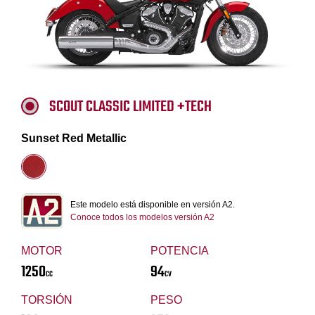
SCOUT CLASSIC LIMITED +TECH
Sunset Red Metallic
Este modelo está disponible en versión A2.
Conoce todos los modelos versión A2
MOTOR
POTENCIA
1250
94
CC
CV
TORSIÓN
PESO